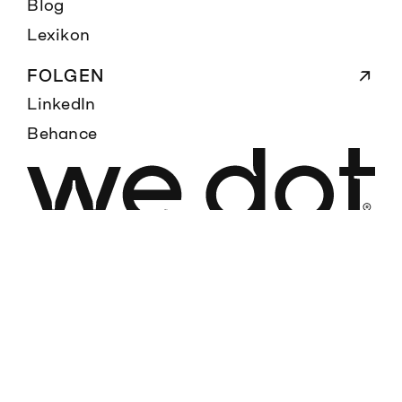
Blog
Lexikon
FOLGEN
LinkedIn
Behance
hallo@wedot.ch
+41 44 520 17 35
Inhabergeführte Schweizer Agentur für Branding,
Campaigning, Digital und Design.
Datenschutz