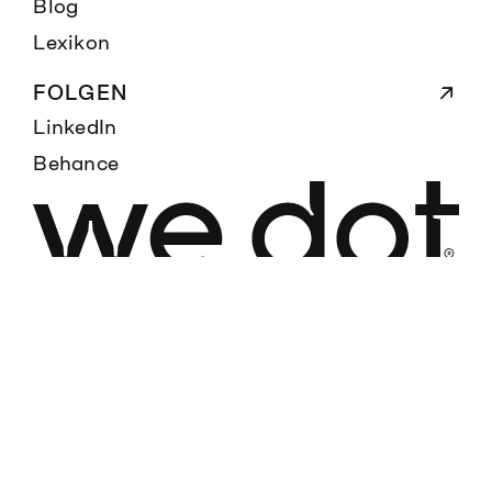
Blog
Lexikon
FOLGEN
LinkedIn
Behance
hallo@wedot.ch
+41 44 520 17 35
Inhabergeführte Schweizer Agentur für Branding,
Campaigning, Digital und Design.
Datenschutz