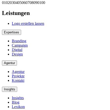
0
10
20
30
40
50
60
70
80
90
100
Leistungen
Logo erstellen lassen
Expertises
Branding
Campaign
Digital
Design
Agentur
Agentur
Projekte
Kontakt
Insights
Insights
Blog
Lexikon