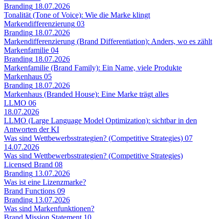
Branding
18.07.2026
Tonalität (Tone of Voice): Wie die Marke klingt
Markendifferenzierung
03
Branding
18.07.2026
Markendifferenzierung (Brand Differentiation): Anders, wo es zählt
Markenfamilie
04
Branding
18.07.2026
Markenfamilie (Brand Family): Ein Name, viele Produkte
Markenhaus
05
Branding
18.07.2026
Markenhaus (Branded House): Eine Marke trägt alles
LLMO
06
18.07.2026
LLMO (Large Language Model Optimization): sichtbar in den
Antworten der KI
Was sind Wettbewerbsstrategien? (Competitive Strategies)
07
14.07.2026
Was sind Wettbewerbsstrategien? (Competitive Strategies)
Licensed Brand
08
Branding
13.07.2026
Was ist eine Lizenzmarke?
Brand Functions
09
Branding
13.07.2026
Was sind Markenfunktionen?
Brand Mission Statement
10