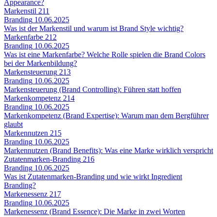
Appearance?
Markenstil
211
Branding
10.06.2025
Was ist der Markenstil und warum ist Brand Style wichtig?
Markenfarbe
212
Branding
10.06.2025
Was ist eine Markenfarbe? Welche Rolle spielen die Brand Colors
bei der Markenbildung?
Markensteuerung
213
Branding
10.06.2025
Markensteuerung (Brand Controlling): Führen statt hoffen
Markenkompetenz
214
Branding
10.06.2025
Markenkompetenz (Brand Expertise): Warum man dem Bergführer
glaubt
Markennutzen
215
Branding
10.06.2025
Markennutzen (Brand Benefits): Was eine Marke wirklich verspricht
Zutatenmarken-Branding
216
Branding
10.06.2025
Was ist Zutatenmarken-Branding und wie wirkt Ingredient
Branding?
Markenessenz
217
Branding
10.06.2025
Markenessenz (Brand Essence): Die Marke in zwei Worten