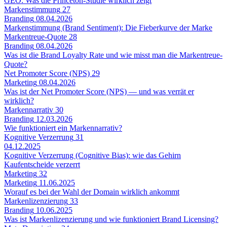
GEO: Was die Princeton-Studie wirklich zeigt
Markenstimmung
27
Branding
08.04.2026
Markenstimmung (Brand Sentiment): Die Fieberkurve der Marke
Markentreue-Quote
28
Branding
08.04.2026
Was ist die Brand Loyalty Rate und wie misst man die Markentreue-
Quote?
Net Promoter Score (NPS)
29
Marketing
08.04.2026
Was ist der Net Promoter Score (NPS) — und was verrät er
wirklich?
Markennarrativ
30
Branding
12.03.2026
Wie funktioniert ein Markennarrativ?
Kognitive Verzerrung
31
04.12.2025
Kognitive Verzerrung (Cognitive Bias): wie das Gehirn
Kaufentscheide verzerrt
Marketing
32
Marketing
11.06.2025
Worauf es bei der Wahl der Domain wirklich ankommt
Markenlizenzierung
33
Branding
10.06.2025
Was ist Markenlizenzierung und wie funktioniert Brand Licensing?