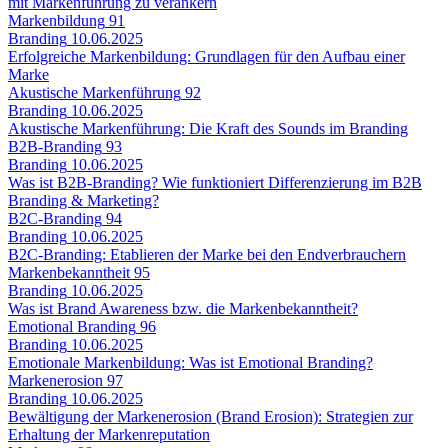
mit Markenführung zu verankern
Markenbildung
91
Branding
10.06.2025
Erfolgreiche Markenbildung: Grundlagen für den Aufbau einer
Marke
Akustische Markenführung
92
Branding
10.06.2025
Akustische Markenführung: Die Kraft des Sounds im Branding
B2B-Branding
93
Branding
10.06.2025
Was ist B2B-Branding? Wie funktioniert Differenzierung im B2B
Branding & Marketing?
B2C-Branding
94
Branding
10.06.2025
B2C-Branding: Etablieren der Marke bei den Endverbrauchern
Markenbekanntheit
95
Branding
10.06.2025
Was ist Brand Awareness bzw. die Markenbekanntheit?
Emotional Branding
96
Branding
10.06.2025
Emotionale Markenbildung: Was ist Emotional Branding?
Markenerosion
97
Branding
10.06.2025
Bewältigung der Markenerosion (Brand Erosion): Strategien zur
Erhaltung der Markenreputation