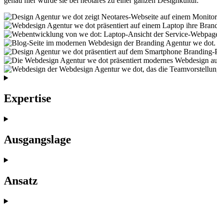
genau hier wurde sie bei neotares zu einer ganzen Designkultur.
Expertise
Ausgangslage
Ansatz