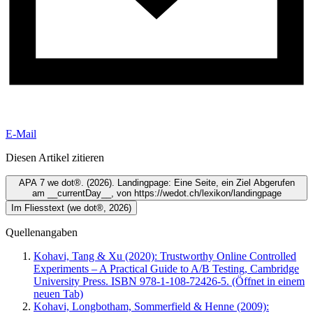
E-Mail
Diesen Artikel zitieren
APA 7
we dot®. (2026). Landingpage: Eine Seite, ein Ziel Abgerufen
am __currentDay__, von https://wedot.ch/lexikon/landingpage
Im Fliesstext
(we dot®, 2026)
Quellenangaben
Kohavi, Tang & Xu (2020): Trustworthy Online Controlled
Experiments – A Practical Guide to A/B Testing, Cambridge
University Press. ISBN 978-1-108-72426-5.
(Öffnet in einem
neuen Tab)
Kohavi, Longbotham, Sommerfield & Henne (2009):