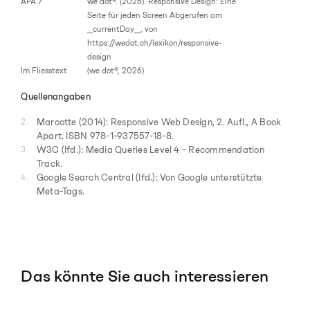
APA 7
we dot®. (2026). Responsive Design: Eine
Seite für jeden Screen Abgerufen am
__currentDay__, von
https://wedot.ch/lexikon/responsive-
design
Im Fliesstext
(we dot®, 2026)
Quellenangaben
Marcotte (2014): Responsive Web Design, 2. Aufl., A Book
Apart. ISBN 978-1-937557-18-8.
(Öffnet in einem neuen Tab)
W3C (lfd.): Media Queries Level 4 – Recommendation
Track.
(Öffnet in einem neuen Tab)
Google Search Central (lfd.): Von Google unterstützte
Meta-Tags.
(Öffnet in einem neuen Tab)
Das könnte Sie auch interessieren